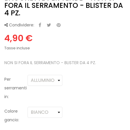
FORA IL SERRAMENTO - BLISTER DA
4 PZ.
Condividere:
4,90 €
Tasse incluse
NON SI FORA IL SERRAMENTO - BLISTER DA 4 PZ.
Per
serramenti
in:
Colore
gancio: