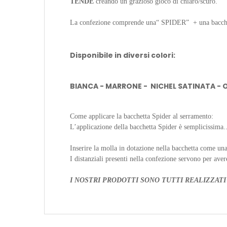
TENDE
creando un grazioso gioco di chiaro/scuro.
La confezione comprende una“ SPIDER”
+ una bacch
Disponibile in diversi colori:
BIANCA - MARRONE - NICHEL SATINATA -
Come applicare la bacchetta Spider al serramento:
L’applicazione della bacchetta Spider è semplicissima.
Inserire la molla in dotazione nella bacchetta come una
I distanziali presenti nella confezione servono per av
I NOSTRI PRODOTTI SONO TUTTI REALIZZATI