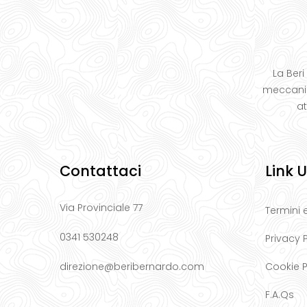
La Beri
meccanic
at
Contattaci
Link Ut
Via Provinciale 77
Termini 
0341 530248
Privacy 
direzione@beribernardo.com
Cookie P
F.A.Qs